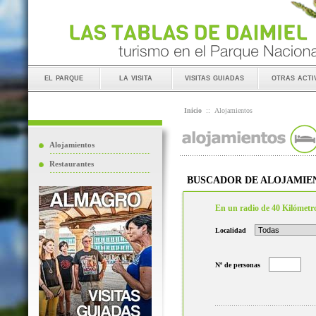
el parque
la visita
visitas guiadas
otras acti
Inicio
::
Alojamientos
Alojamientos
Restaurantes
BUSCADOR DE ALOJAMIE
En un radio de 40 Kilómetr
Localidad
Nº de personas