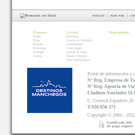
noticias
|
mapa web
|
con
El parque
La visita
Visitas guiadas
Fauna
Itinerarios
Flora
Centros de Visitantes
Historia
Accesibilidad
Hidrología
Como llegar
Geología
Normas de Visita
Audios
Tienda / Alquiler
Parte meteorológico
Portal de información y 
Nº Reg. Empresa de T
Nº Reg. Agencia de V
Cladium Asociados SL
C/ General Espartero 2
T.926 850 371
Copyright © 2000 - 2022.