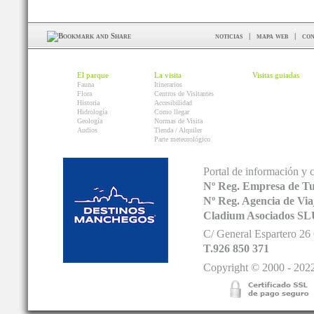
noticias
|
mapa web
|
con
El parque
La visita
Visitas guiadas
Fauna
Itinerarios
Flora
Centros de Visitantes
Historia
Accesibilidad
Hidrología
Como llegar
Geología
Normas de Visita
Audios
Tienda / Alquiler
Parte meteorológico
Portal de información y 
Nº Reg. Empresa de T
Nº Reg. Agencia de V
Cladium Asociados SL
C/ General Espartero 2
T.926 850 371
Copyright © 2000 - 2022.