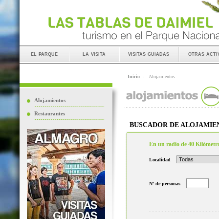
el parque
la visita
visitas guiadas
otras acti
Inicio
::
Alojamientos
Alojamientos
Restaurantes
BUSCADOR DE ALOJAMIE
En un radio de 40 Kilómetr
Localidad
Nº de personas