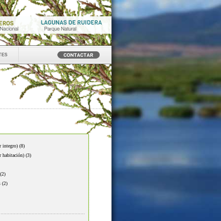
tes
r integro)
(8)
r habitación)
(3)
(2)
s
(2)