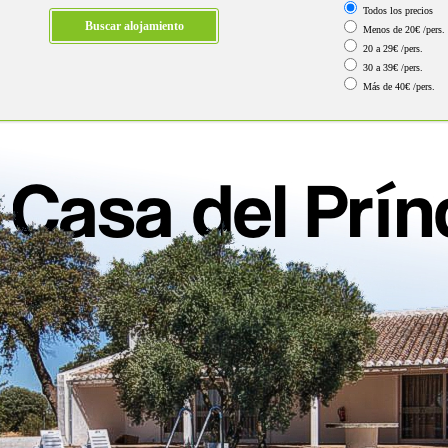
Todos los precios
Menos de 20€ /pers.
20 a 29€ /pers.
30 a 39€ /pers.
Más de 40€ /pers.