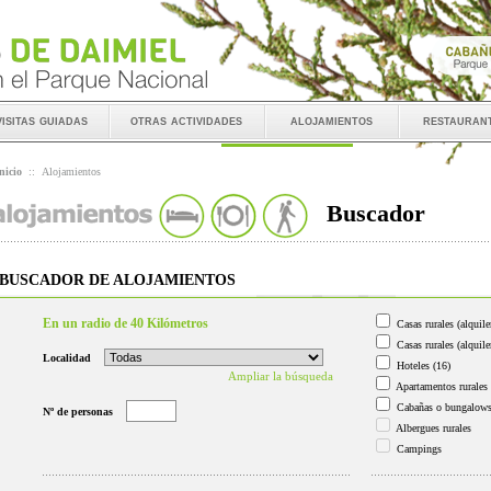
visitas guiadas
otras actividades
alojamientos
restauran
nicio
::
Alojamientos
Buscador
BUSCADOR DE ALOJAMIENTOS
En un radio de 40 Kilómetros
Casas rurales (alquile
Casas rurales (alquile
Localidad
Hoteles
(16)
Ampliar la búsqueda
Apartamentos rurales
Cabañas o bungalow
Nº de personas
Albergues rurales
Campings