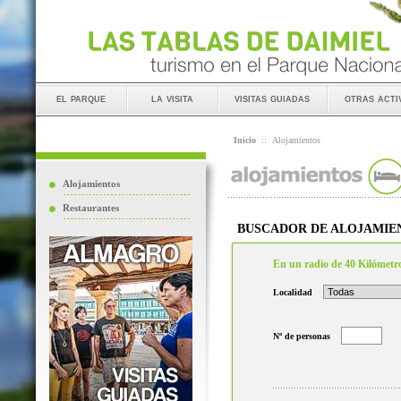
el parque
la visita
visitas guiadas
otras acti
Inicio
::
Alojamientos
Alojamientos
Restaurantes
BUSCADOR DE ALOJAMIE
En un radio de 40 Kilómetr
Localidad
Nº de personas