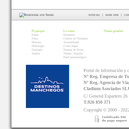
noticias
|
mapa web
|
con
El parque
La visita
Visitas guiadas
Fauna
Itinerarios
Flora
Centros de Visitantes
Historia
Accesibilidad
Hidrología
Como llegar
Geología
Normas de Visita
Audios
Tienda / Alquiler
Parte meteorológico
Portal de información y 
Nº Reg. Empresa de T
Nº Reg. Agencia de V
Cladium Asociados SL
C/ General Espartero 2
T.926 850 371
Copyright © 2000 - 2022.