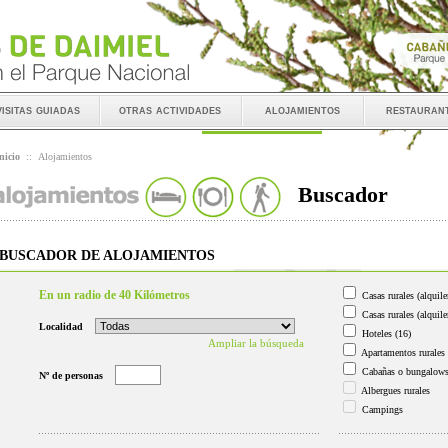
visitas guiadas
otras actividades
alojamientos
restauran
nicio
::
Alojamientos
Buscador
BUSCADOR DE ALOJAMIENTOS
En un radio de 40 Kilómetros
Casas rurales (alquile
Casas rurales (alquile
Localidad
Hoteles
(16)
Ampliar la búsqueda
Apartamentos rurales
Cabañas o bungalow
Nº de personas
Albergues rurales
Campings