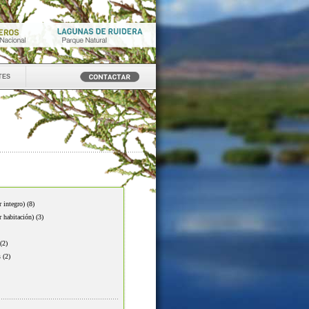
tes
r integro)
(8)
r habitación)
(3)
(2)
s
(2)