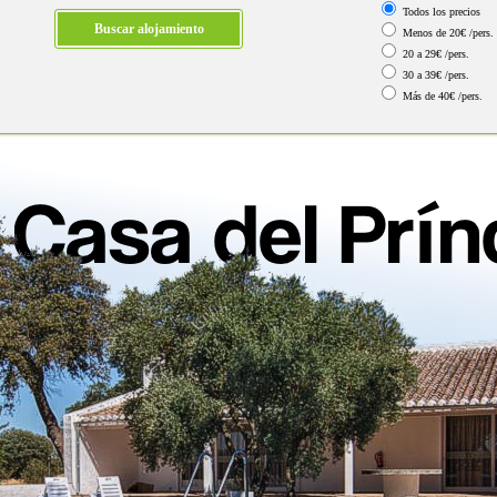
Todos los precios
Menos de 20€ /pers.
20 a 29€ /pers.
30 a 39€ /pers.
Más de 40€ /pers.