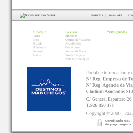
noticias
|
mapa web
|
con
El parque
La visita
Visitas guiadas
Fauna
Itinerarios
Flora
Centros de Visitantes
Historia
Accesibilidad
Hidrología
Como llegar
Geología
Normas de Visita
Audios
Tienda / Alquiler
Parte meteorológico
Portal de información y 
Nº Reg. Empresa de T
Nº Reg. Agencia de V
Cladium Asociados SL
C/ General Espartero 2
T.926 850 371
Copyright © 2000 - 2022.