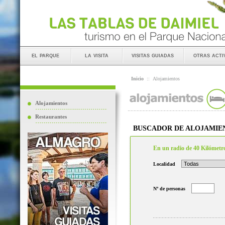
el parque
la visita
visitas guiadas
otras acti
Inicio
::
Alojamientos
Alojamientos
Restaurantes
BUSCADOR DE ALOJAMIE
En un radio de 40 Kilómetr
Localidad
Nº de personas