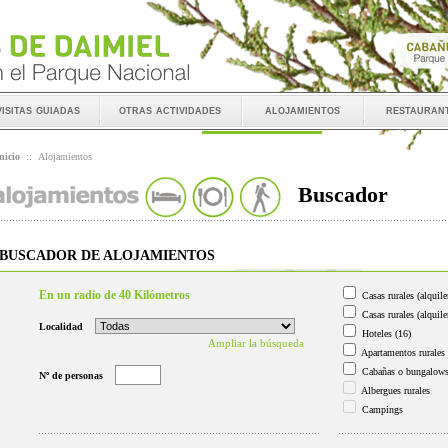
visitas guiadas
otras actividades
alojamientos
restauran
nicio
::
Alojamientos
Buscador
BUSCADOR DE ALOJAMIENTOS
En un radio de 40 Kilómetros
Casas rurales (alquile
Casas rurales (alquile
Localidad
Hoteles
(16)
Ampliar la búsqueda
Apartamentos rurales
Cabañas o bungalow
Nº de personas
Albergues rurales
Campings