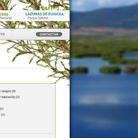
tes
r integro)
(8)
r habitación)
(3)
(2)
s
(2)