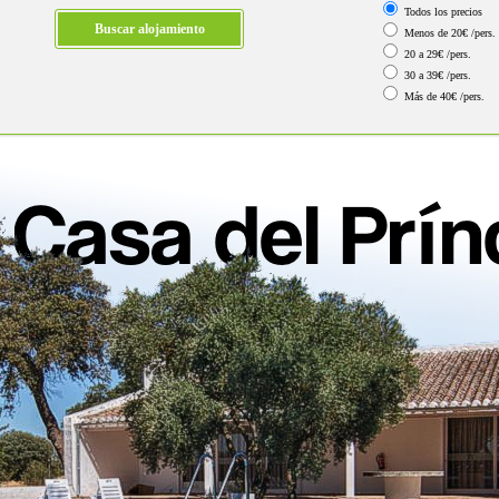
Todos los precios
Menos de 20€ /pers.
20 a 29€ /pers.
30 a 39€ /pers.
Más de 40€ /pers.