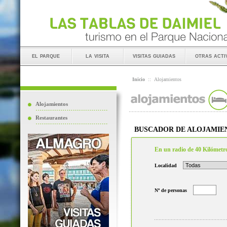
el parque
la visita
visitas guiadas
otras acti
Inicio
::
Alojamientos
Alojamientos
Restaurantes
BUSCADOR DE ALOJAMIE
En un radio de 40 Kilómetr
Localidad
Nº de personas