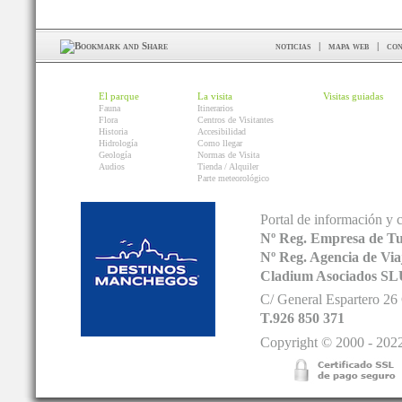
noticias
|
mapa web
|
con
El parque
La visita
Visitas guiadas
Fauna
Itinerarios
Flora
Centros de Visitantes
Historia
Accesibilidad
Hidrología
Como llegar
Geología
Normas de Visita
Audios
Tienda / Alquiler
Parte meteorológico
Portal de información y 
Nº Reg. Empresa de T
Nº Reg. Agencia de V
Cladium Asociados SL
C/ General Espartero 2
T.926 850 371
Copyright © 2000 - 2022.