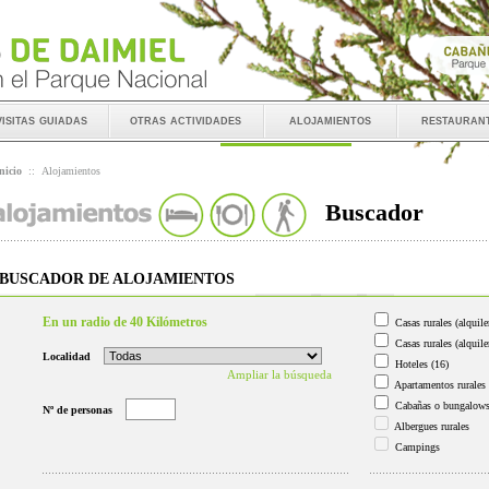
visitas guiadas
otras actividades
alojamientos
restauran
nicio
::
Alojamientos
Buscador
BUSCADOR DE ALOJAMIENTOS
En un radio de 40 Kilómetros
Casas rurales (alquile
Casas rurales (alquile
Localidad
Hoteles
(16)
Ampliar la búsqueda
Apartamentos rurales
Cabañas o bungalow
Nº de personas
Albergues rurales
Campings