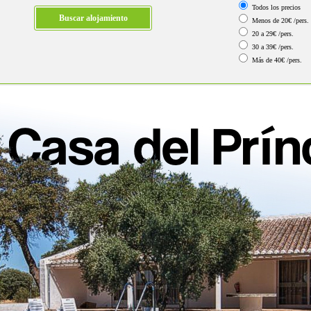
Todos los precios
Menos de 20€ /pers.
20 a 29€ /pers.
30 a 39€ /pers.
Más de 40€ /pers.