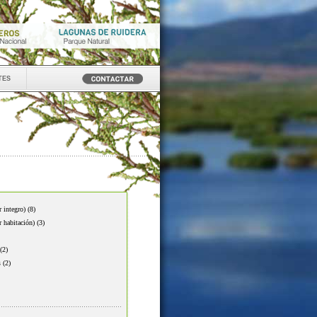
tes
r integro)
(8)
r habitación)
(3)
(2)
s
(2)