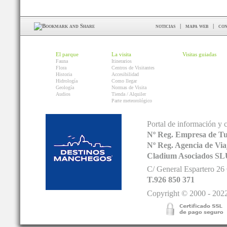
noticias
|
mapa web
|
con
El parque
La visita
Visitas guiadas
Fauna
Itinerarios
Flora
Centros de Visitantes
Historia
Accesibilidad
Hidrología
Como llegar
Geología
Normas de Visita
Audios
Tienda / Alquiler
Parte meteorológico
Portal de información y 
Nº Reg. Empresa de T
Nº Reg. Agencia de V
Cladium Asociados SL
C/ General Espartero 2
T.926 850 371
Copyright © 2000 - 2022.