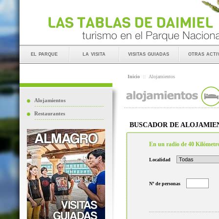
el parque
la visita
visitas guiadas
otras acti
Inicio
::
Alojamientos
Alojamientos
Restaurantes
BUSCADOR DE ALOJAMIE
En un radio de 40 Kilómetr
Localidad
Nº de personas