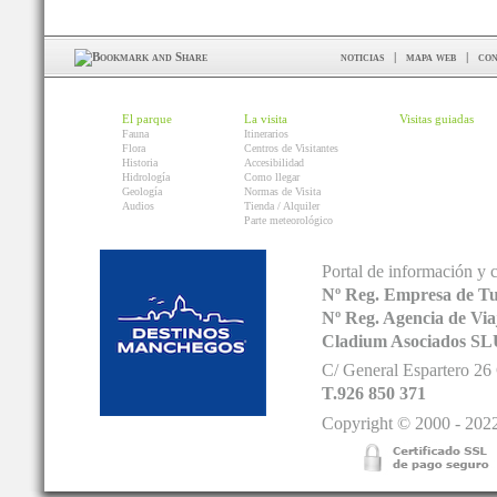
noticias
|
mapa web
|
con
El parque
La visita
Visitas guiadas
Fauna
Itinerarios
Flora
Centros de Visitantes
Historia
Accesibilidad
Hidrología
Como llegar
Geología
Normas de Visita
Audios
Tienda / Alquiler
Parte meteorológico
Portal de información y 
Nº Reg. Empresa de T
Nº Reg. Agencia de V
Cladium Asociados SL
C/ General Espartero 2
T.926 850 371
Copyright © 2000 - 2022.