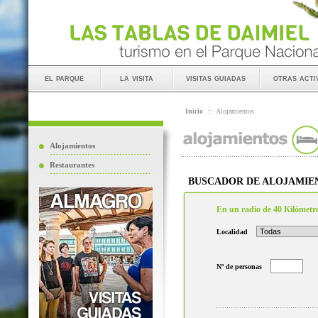
el parque
la visita
visitas guiadas
otras acti
Inicio
::
Alojamientos
Alojamientos
Restaurantes
BUSCADOR DE ALOJAMIE
En un radio de 40 Kilómetr
Localidad
Nº de personas