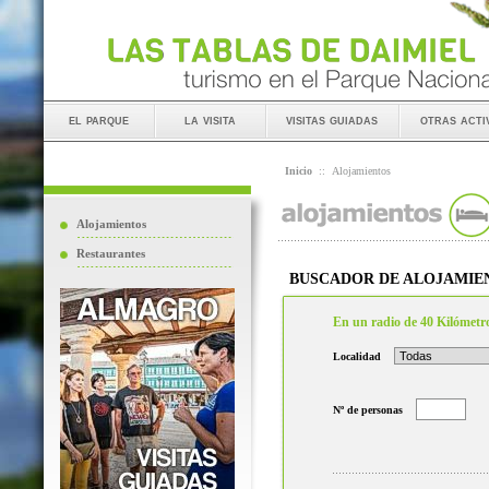
el parque
la visita
visitas guiadas
otras acti
Inicio
::
Alojamientos
Alojamientos
Restaurantes
BUSCADOR DE ALOJAMIE
En un radio de 40 Kilómetr
Localidad
Nº de personas