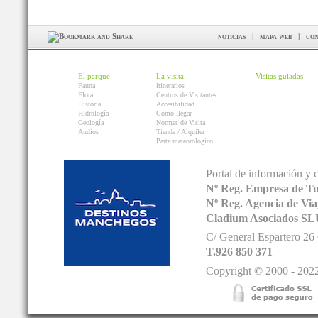
noticias
|
mapa web
|
con
El parque
La visita
Visitas guiadas
Fauna
Itinerarios
Flora
Centros de Visitantes
Historia
Accesibilidad
Hidrología
Como llegar
Geología
Normas de Visita
Audios
Tienda / Alquiler
Parte meteorológico
Portal de información y 
Nº Reg. Empresa de T
Nº Reg. Agencia de V
Cladium Asociados SL
C/ General Espartero 2
T.926 850 371
Copyright © 2000 - 2022.