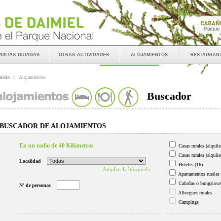
visitas guiadas
otras actividades
alojamientos
restauran
nicio
::
Alojamientos
Buscador
BUSCADOR DE ALOJAMIENTOS
En un radio de 40 Kilómetros
Casas rurales (alquile
Casas rurales (alquile
Localidad
Hoteles
(16)
Ampliar la búsqueda
Apartamentos rurales
Cabañas o bungalow
Nº de personas
Albergues rurales
Campings