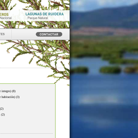
tes
r integro)
(8)
r habitación)
(3)
(2)
s
(2)