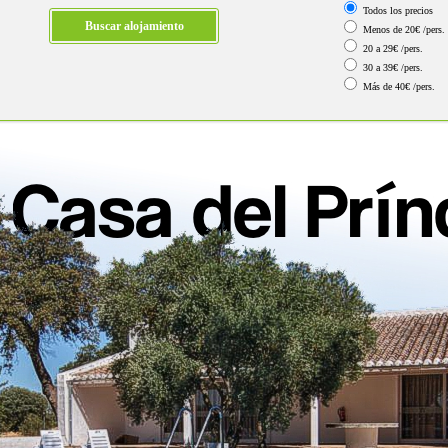
Todos los precios
Menos de 20€ /pers.
20 a 29€ /pers.
30 a 39€ /pers.
Más de 40€ /pers.