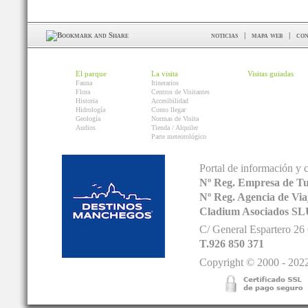
noticias
|
mapa web
|
con
El parque
La visita
Visitas guiadas
Fauna
Itinerarios
Flora
Centros de Visitantes
Historia
Accesibilidad
Hidrología
Como llegar
Geología
Normas de Visita
Audios
Tienda / Alquiler
Parte meteorológico
Portal de información y 
Nº Reg. Empresa de T
Nº Reg. Agencia de V
Cladium Asociados SL
C/ General Espartero 2
T.926 850 371
Copyright © 2000 - 2022.