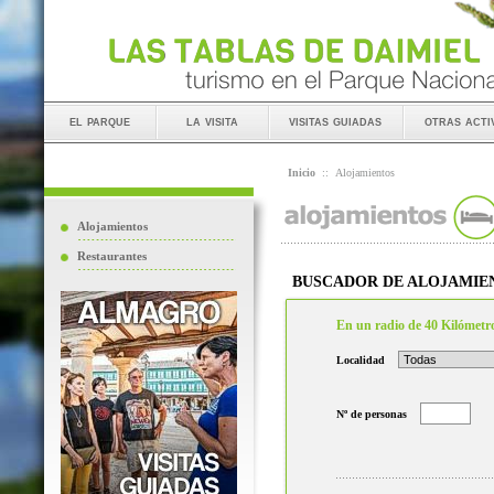
el parque
la visita
visitas guiadas
otras acti
Inicio
::
Alojamientos
Alojamientos
Restaurantes
BUSCADOR DE ALOJAMIE
En un radio de 40 Kilómetr
Localidad
Nº de personas