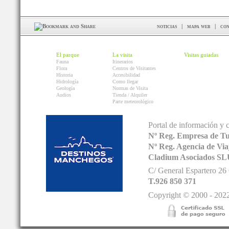
noticias
|
mapa web
|
con
El parque
La visita
Visitas guiadas
Fauna
Itinerarios
Flora
Centros de Visitantes
Historia
Accesibilidad
Hidrología
Como llegar
Geología
Normas de Visita
Audios
Tienda / Alquiler
Parte meteorológico
Portal de información y 
Nº Reg. Empresa de T
Nº Reg. Agencia de V
Cladium Asociados SL
C/ General Espartero 2
T.926 850 371
Copyright © 2000 - 2022.