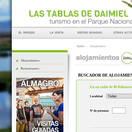
el parque
la visita
visitas guiadas
otras acti
Inicio
::
Alojamientos
Alojamientos
Restaurantes
BUSCADOR DE ALOJAMIE
En un radio de 40 Kilómetr
Localidad
Nº de personas