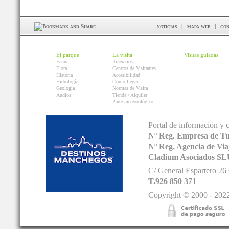
noticias
|
mapa web
|
con
El parque
La visita
Visitas guiadas
Fauna
Itinerarios
Flora
Centros de Visitantes
Historia
Accesibilidad
Hidrología
Como llegar
Geología
Normas de Visita
Audios
Tienda / Alquiler
Parte meteorológico
Portal de información y 
Nº Reg. Empresa de T
Nº Reg. Agencia de V
Cladium Asociados SL
C/ General Espartero 2
T.926 850 371
Copyright © 2000 - 2022.