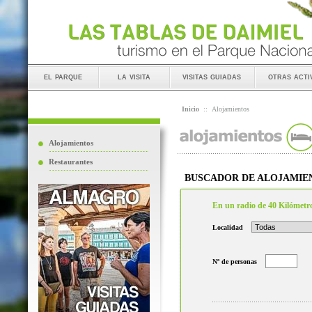
el parque
la visita
visitas guiadas
otras acti
Inicio
::
Alojamientos
Alojamientos
Restaurantes
BUSCADOR DE ALOJAMIE
En un radio de 40 Kilómetr
Localidad
Nº de personas