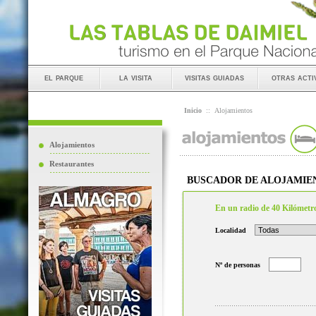
el parque
la visita
visitas guiadas
otras acti
Inicio
::
Alojamientos
Alojamientos
Restaurantes
BUSCADOR DE ALOJAMIE
En un radio de 40 Kilómetr
Localidad
Nº de personas