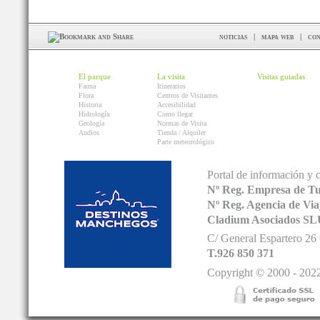
noticias
|
mapa web
|
con
El parque
La visita
Visitas guiadas
Fauna
Itinerarios
Flora
Centros de Visitantes
Historia
Accesibilidad
Hidrología
Como llegar
Geología
Normas de Visita
Audios
Tienda / Alquiler
Parte meteorológico
Portal de información y 
Nº Reg. Empresa de T
Nº Reg. Agencia de V
Cladium Asociados SL
C/ General Espartero 2
T.926 850 371
Copyright © 2000 - 2022.