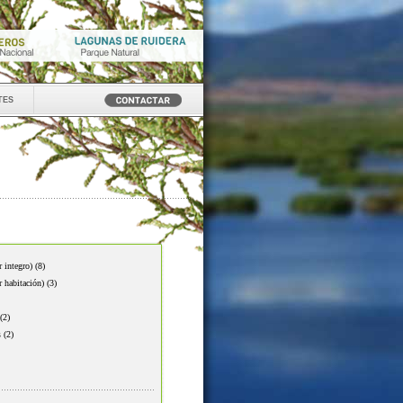
tes
r integro)
(8)
r habitación)
(3)
(2)
s
(2)