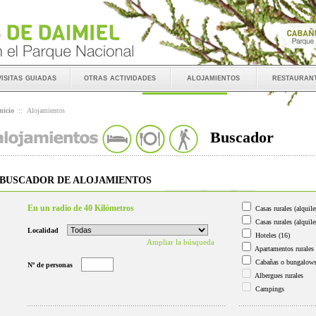
visitas guiadas
otras actividades
alojamientos
restauran
nicio
::
Alojamientos
Buscador
BUSCADOR DE ALOJAMIENTOS
En un radio de 40 Kilómetros
Casas rurales (alquile
Casas rurales (alquile
Localidad
Hoteles
(16)
Ampliar la búsqueda
Apartamentos rurales
Cabañas o bungalow
Nº de personas
Albergues rurales
Campings