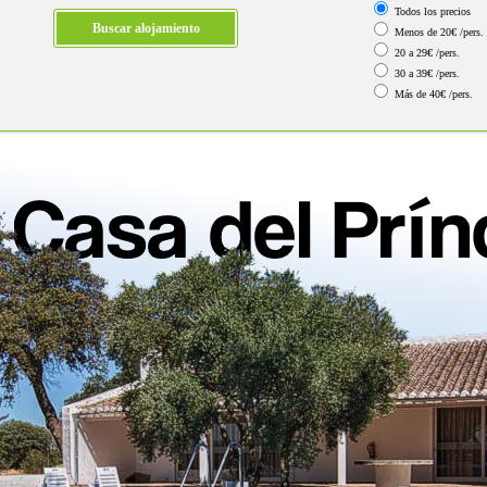
Todos los precios
Menos de 20€ /pers.
20 a 29€ /pers.
30 a 39€ /pers.
Más de 40€ /pers.