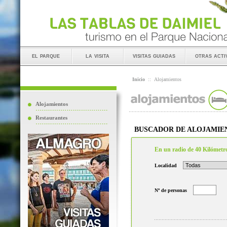
el parque
la visita
visitas guiadas
otras acti
Inicio
::
Alojamientos
Alojamientos
Restaurantes
BUSCADOR DE ALOJAMIE
En un radio de 40 Kilómetr
Localidad
Nº de personas