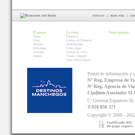
noticias
|
mapa web
|
con
El parque
La visita
Visitas guiadas
Fauna
Itinerarios
Flora
Centros de Visitantes
Historia
Accesibilidad
Hidrología
Como llegar
Geología
Normas de Visita
Audios
Tienda / Alquiler
Parte meteorológico
Portal de información y 
Nº Reg. Empresa de T
Nº Reg. Agencia de V
Cladium Asociados SL
C/ General Espartero 2
T.926 850 371
Copyright © 2000 - 2022.