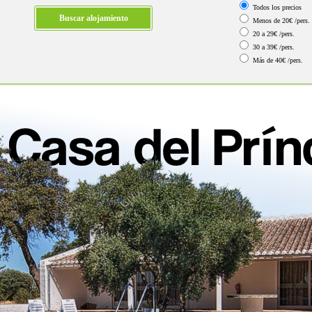
Todos los precios
Menos de 20€ /pers.
20 a 29€ /pers.
30 a 39€ /pers.
Más de 40€ /pers.