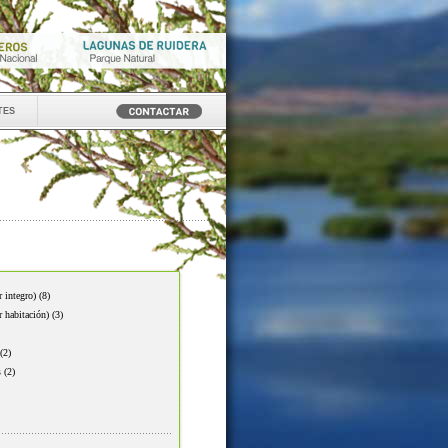
tes
r integro)
(8)
r habitación)
(3)
(2)
s
(2)