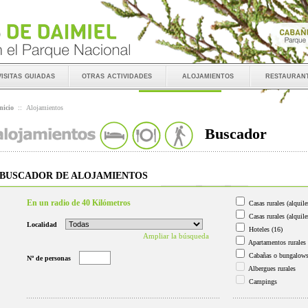
visitas guiadas
otras actividades
alojamientos
restauran
nicio
::
Alojamientos
Buscador
BUSCADOR DE ALOJAMIENTOS
En un radio de 40 Kilómetros
Casas rurales (alquile
Casas rurales (alquile
Localidad
Hoteles
(16)
Ampliar la búsqueda
Apartamentos rurales
Cabañas o bungalow
Nº de personas
Albergues rurales
Campings