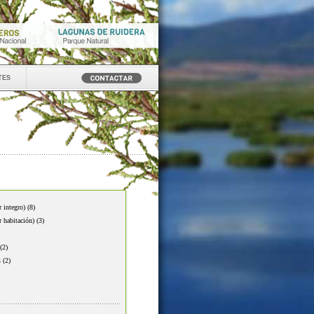
tes
r integro)
(8)
r habitación)
(3)
(2)
s
(2)