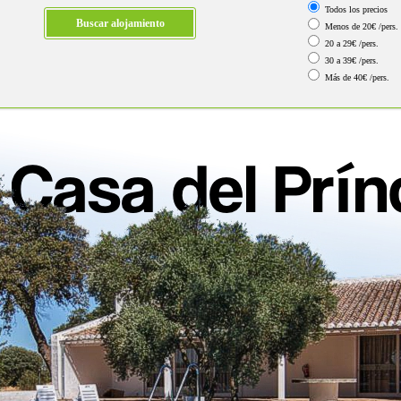
Todos los precios
Menos de 20€ /pers.
20 a 29€ /pers.
30 a 39€ /pers.
Más de 40€ /pers.