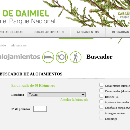
visitas guiadas
otras actividades
alojamientos
restauran
nicio
::
Alojamientos
Buscador
BUSCADOR DE ALOJAMIENTOS
En un radio de 40 Kilómetros
Casas rurales (alquile
Casas rurales (alquile
Localidad
Hoteles
(16)
Ampliar la búsqueda
Apartamentos rurales
Cabañas o bungalow
Nº de personas
Albergues rurales
Campings