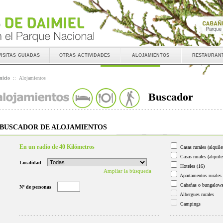
visitas guiadas
otras actividades
alojamientos
restauran
nicio
::
Alojamientos
Buscador
BUSCADOR DE ALOJAMIENTOS
En un radio de 40 Kilómetros
Casas rurales (alquile
Casas rurales (alquile
Localidad
Hoteles
(16)
Ampliar la búsqueda
Apartamentos rurales
Cabañas o bungalow
Nº de personas
Albergues rurales
Campings