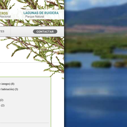
tes
r integro)
(8)
r habitación)
(3)
(2)
s
(2)