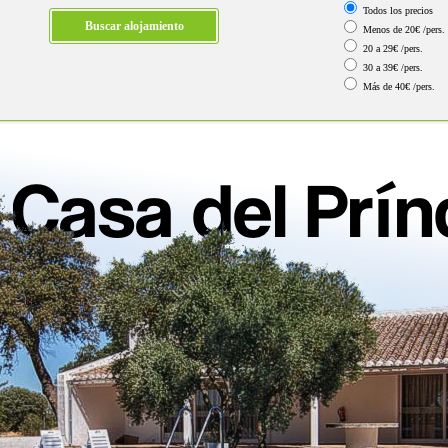
Todos los precios
Menos de 20€ /pers.
20 a 29€ /pers.
30 a 39€ /pers.
Más de 40€ /pers.