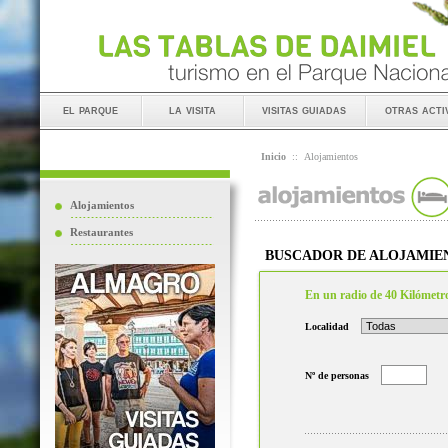
el parque
la visita
visitas guiadas
otras acti
Inicio
::
Alojamientos
Alojamientos
Restaurantes
BUSCADOR DE ALOJAMIE
En un radio de 40 Kilómetr
Localidad
Nº de personas