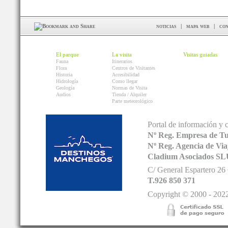
noticias
|
mapa web
|
con
El parque
La visita
Visitas guiadas
Fauna
Itinerarios
Flora
Centros de Visitantes
Historia
Accesibilidad
Hidrología
Como llegar
Geología
Normas de Visita
Audios
Tienda / Alquiler
Parte meteorológico
Portal de información y 
Nº Reg. Empresa de T
Nº Reg. Agencia de V
Cladium Asociados SL
C/ General Espartero 2
T.926 850 371
Copyright © 2000 - 2022.