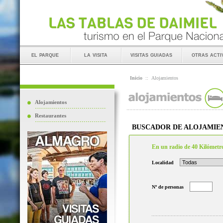
el parque
la visita
visitas guiadas
otras acti
Inicio
::
Alojamientos
Alojamientos
Restaurantes
BUSCADOR DE ALOJAMIE
En un radio de 40 Kilómetr
Localidad
Nº de personas