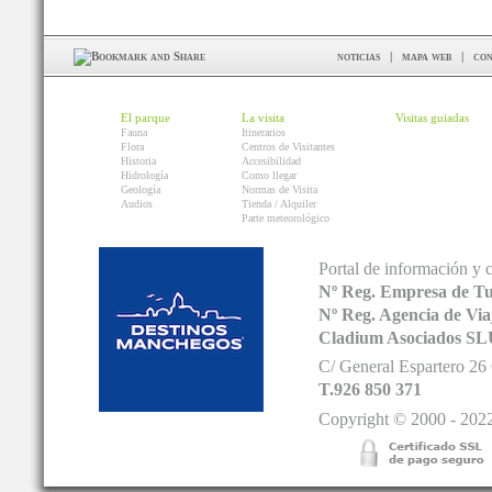
noticias
|
mapa web
|
con
El parque
La visita
Visitas guiadas
Fauna
Itinerarios
Flora
Centros de Visitantes
Historia
Accesibilidad
Hidrología
Como llegar
Geología
Normas de Visita
Audios
Tienda / Alquiler
Parte meteorológico
Portal de información y 
Nº Reg. Empresa de T
Nº Reg. Agencia de V
Cladium Asociados SL
C/ General Espartero 2
T.926 850 371
Copyright © 2000 - 2022.