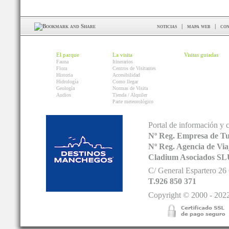
noticias
|
mapa web
|
con
El parque
La visita
Visitas guiadas
Fauna
Itinerarios
Flora
Centros de Visitantes
Historia
Accesibilidad
Hidrología
Como llegar
Geología
Normas de Visita
Audios
Tienda / Alquiler
Parte meteorológico
Portal de información y 
Nº Reg. Empresa de T
Nº Reg. Agencia de V
Cladium Asociados SL
C/ General Espartero 2
T.926 850 371
Copyright © 2000 - 2022.