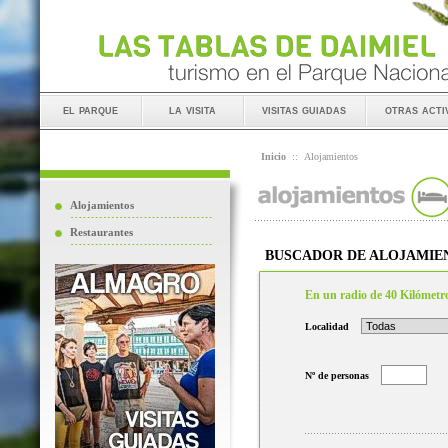
el parque
la visita
visitas guiadas
otras acti
Inicio
::
Alojamientos
Alojamientos
Restaurantes
BUSCADOR DE ALOJAMIE
En un radio de 40 Kilómetr
Localidad
Nº de personas