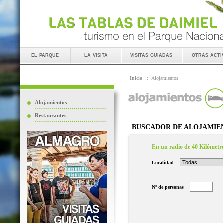
el parque
la visita
visitas guiadas
otras acti
Inicio
::
Alojamientos
Alojamientos
Restaurantes
BUSCADOR DE ALOJAMIE
En un radio de 40 Kilómetr
Localidad
Nº de personas