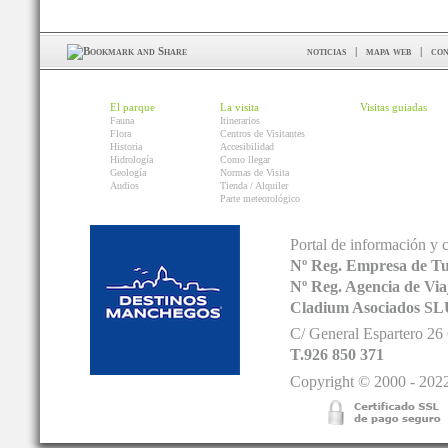
noticias
|
mapa web
|
con
El parque
La visita
Visitas guiadas
Fauna
Itinerarios
Flora
Centros de Visitantes
Historia
Accesibilidad
Hidrología
Como llegar
Geología
Normas de Visita
Audios
Tienda / Alquiler
Parte meteorológico
Portal de información y 
Nº Reg. Empresa de T
Nº Reg. Agencia de V
Cladium Asociados SL
C/ General Espartero 2
T.926 850 371
Copyright © 2000 - 2022.