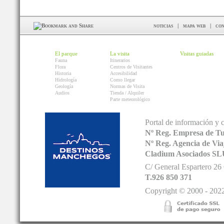
noticias
|
mapa web
|
con
El parque
La visita
Visitas guiadas
Fauna
Itinerarios
Flora
Centros de Visitantes
Historia
Accesibilidad
Hidrología
Como llegar
Geología
Normas de Visita
Audios
Tienda / Alquiler
Parte meteorológico
Portal de información y 
Nº Reg. Empresa de T
Nº Reg. Agencia de V
Cladium Asociados SL
C/ General Espartero 2
T.926 850 371
Copyright © 2000 - 2022.