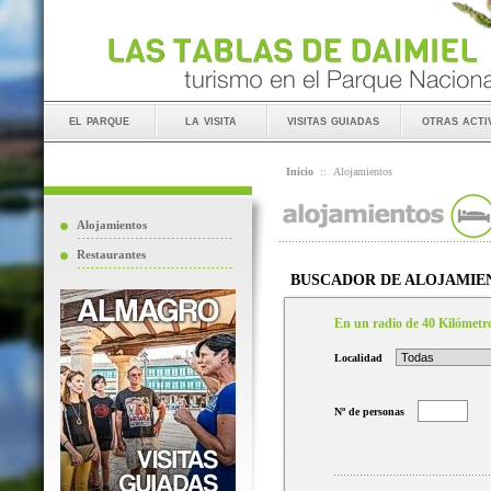
el parque
la visita
visitas guiadas
otras acti
Inicio
::
Alojamientos
Alojamientos
Restaurantes
BUSCADOR DE ALOJAMIE
En un radio de 40 Kilómetr
Localidad
Nº de personas