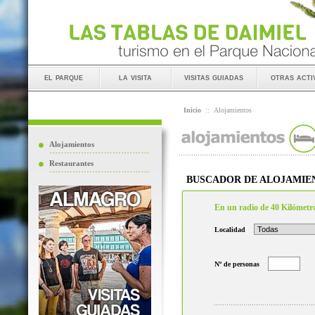
el parque
la visita
visitas guiadas
otras acti
Inicio
::
Alojamientos
Alojamientos
Restaurantes
BUSCADOR DE ALOJAMIE
En un radio de 40 Kilómetr
Localidad
Nº de personas