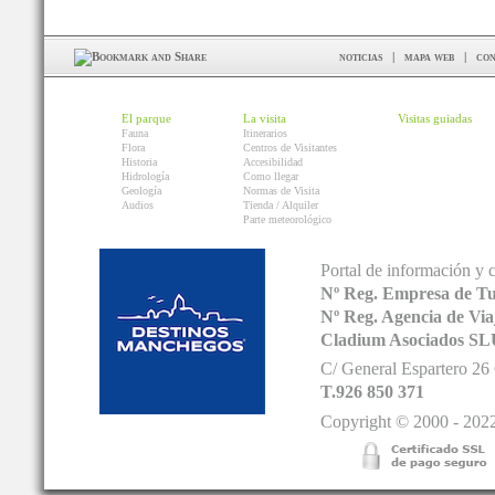
noticias
|
mapa web
|
con
El parque
La visita
Visitas guiadas
Fauna
Itinerarios
Flora
Centros de Visitantes
Historia
Accesibilidad
Hidrología
Como llegar
Geología
Normas de Visita
Audios
Tienda / Alquiler
Parte meteorológico
Portal de información y 
Nº Reg. Empresa de T
Nº Reg. Agencia de V
Cladium Asociados SL
C/ General Espartero 2
T.926 850 371
Copyright © 2000 - 2022.