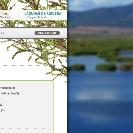
tes
r integro)
(8)
r habitación)
(3)
(2)
s
(2)