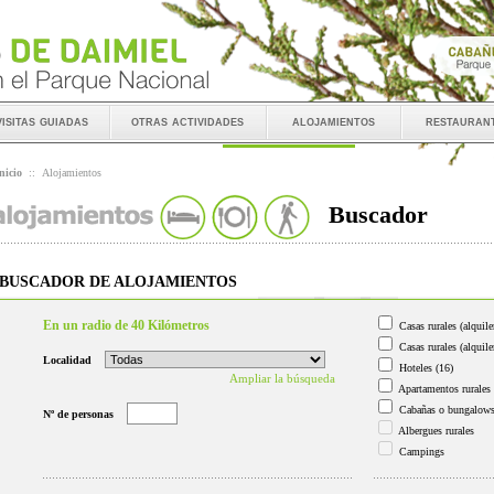
visitas guiadas
otras actividades
alojamientos
restauran
nicio
::
Alojamientos
Buscador
BUSCADOR DE ALOJAMIENTOS
En un radio de 40 Kilómetros
Casas rurales (alquile
Casas rurales (alquile
Localidad
Hoteles
(16)
Ampliar la búsqueda
Apartamentos rurales
Cabañas o bungalow
Nº de personas
Albergues rurales
Campings