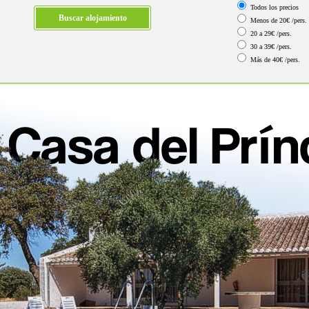
Todos los precios
Menos de 20€ /pers.
20 a 29€ /pers.
30 a 39€ /pers.
Más de 40€ /pers.