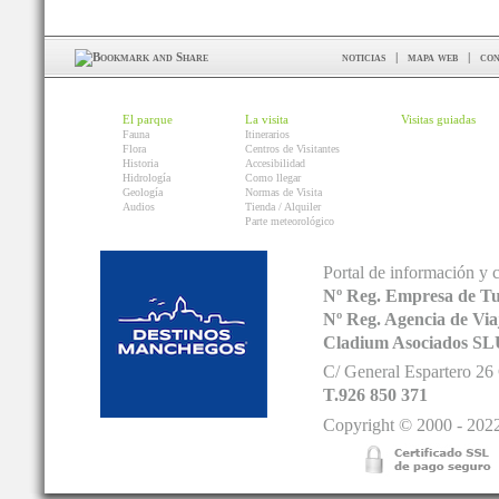
noticias
|
mapa web
|
con
El parque
La visita
Visitas guiadas
Fauna
Itinerarios
Flora
Centros de Visitantes
Historia
Accesibilidad
Hidrología
Como llegar
Geología
Normas de Visita
Audios
Tienda / Alquiler
Parte meteorológico
Portal de información y 
Nº Reg. Empresa de T
Nº Reg. Agencia de V
Cladium Asociados SL
C/ General Espartero 2
T.926 850 371
Copyright © 2000 - 2022.