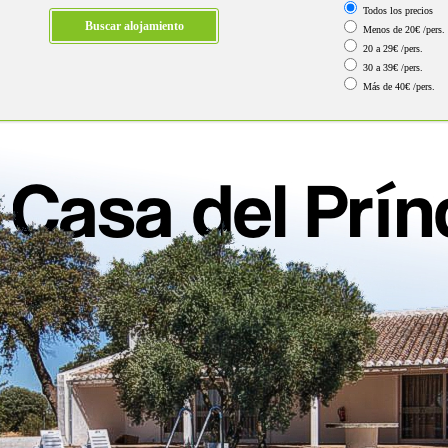
Todos los precios
Menos de 20€ /pers.
20 a 29€ /pers.
30 a 39€ /pers.
Más de 40€ /pers.