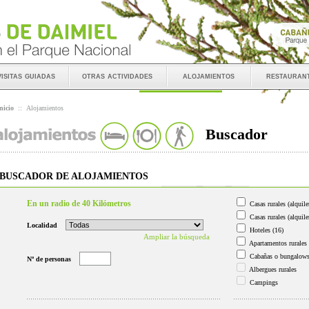
visitas guiadas
otras actividades
alojamientos
restauran
nicio
::
Alojamientos
Buscador
BUSCADOR DE ALOJAMIENTOS
En un radio de 40 Kilómetros
Casas rurales (alquile
Casas rurales (alquile
Localidad
Hoteles
(16)
Ampliar la búsqueda
Apartamentos rurales
Cabañas o bungalow
Nº de personas
Albergues rurales
Campings