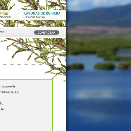
tes
r integro)
(8)
r habitación)
(3)
(2)
s
(2)