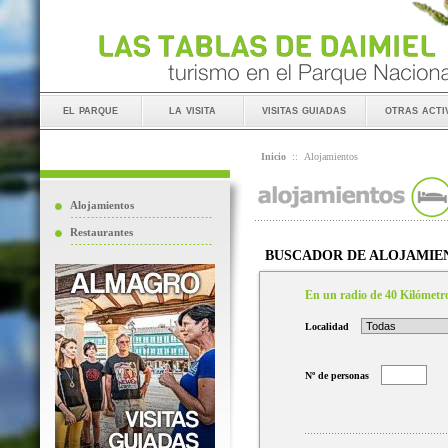
el parque
la visita
visitas guiadas
otras acti
Inicio
::
Alojamientos
Alojamientos
Restaurantes
BUSCADOR DE ALOJAMIE
En un radio de 40 Kilómetr
Localidad
Nº de personas