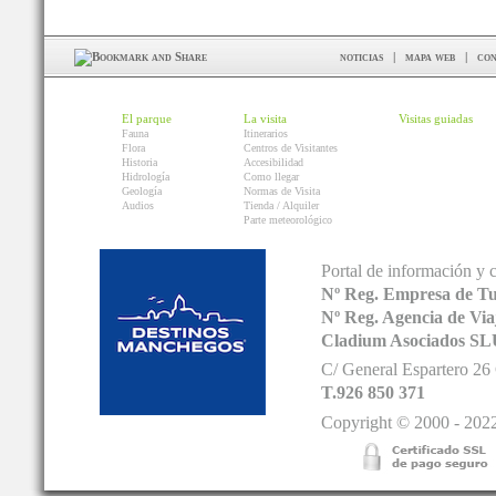
noticias
|
mapa web
|
con
El parque
La visita
Visitas guiadas
Fauna
Itinerarios
Flora
Centros de Visitantes
Historia
Accesibilidad
Hidrología
Como llegar
Geología
Normas de Visita
Audios
Tienda / Alquiler
Parte meteorológico
Portal de información y 
Nº Reg. Empresa de T
Nº Reg. Agencia de V
Cladium Asociados SL
C/ General Espartero 2
T.926 850 371
Copyright © 2000 - 2022.