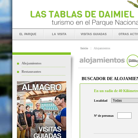
el parque
la visita
visitas guiadas
otras acti
Inicio
::
Alojamientos
Alojamientos
Restaurantes
BUSCADOR DE ALOJAMIE
En un radio de 40 Kilómetr
Localidad
Nº de personas