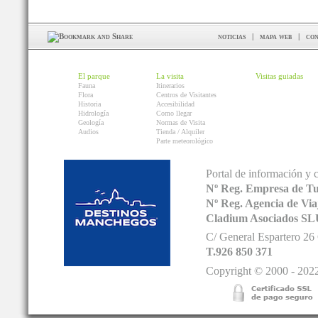
noticias
|
mapa web
|
con
El parque
La visita
Visitas guiadas
Fauna
Itinerarios
Flora
Centros de Visitantes
Historia
Accesibilidad
Hidrología
Como llegar
Geología
Normas de Visita
Audios
Tienda / Alquiler
Parte meteorológico
Portal de información y 
Nº Reg. Empresa de T
Nº Reg. Agencia de V
Cladium Asociados SL
C/ General Espartero 2
T.926 850 371
Copyright © 2000 - 2022.