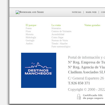
noticias
|
mapa web
|
con
El parque
La visita
Visitas guiadas
Fauna
Itinerarios
Flora
Centros de Visitantes
Historia
Accesibilidad
Hidrología
Como llegar
Geología
Normas de Visita
Audios
Tienda / Alquiler
Parte meteorológico
Portal de información y 
Nº Reg. Empresa de T
Nº Reg. Agencia de V
Cladium Asociados SL
C/ General Espartero 2
T.926 850 371
Copyright © 2000 - 2022.