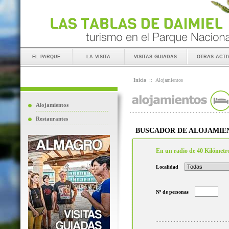
el parque
la visita
visitas guiadas
otras acti
Inicio
::
Alojamientos
Alojamientos
Restaurantes
BUSCADOR DE ALOJAMIE
En un radio de 40 Kilómetr
Localidad
Nº de personas