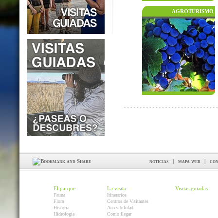
AGROTURISMO
noticias
|
mapa web
|
con
El parque
La visita
Visitas guiadas
Fauna
Itinerarios
Flora
Centros de Visitantes
Historia
Accesibilidad
Hidrología
Como llegar