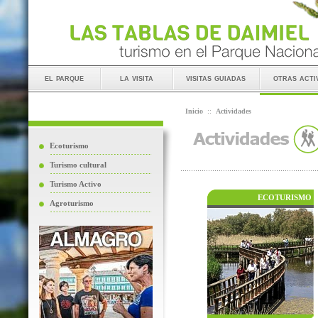
el parque
la visita
visitas guiadas
otras acti
Inicio
::
Actividades
Ecoturismo
Turismo cultural
Turismo Activo
ECOTURISMO
Agroturismo