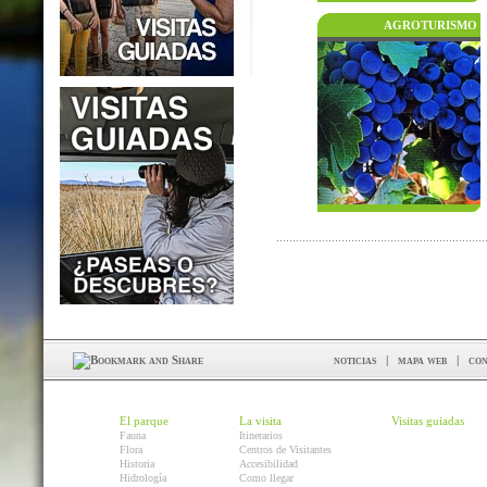
AGROTURISMO
noticias
|
mapa web
|
con
El parque
La visita
Visitas guiadas
Fauna
Itinerarios
Flora
Centros de Visitantes
Historia
Accesibilidad
Hidrología
Como llegar