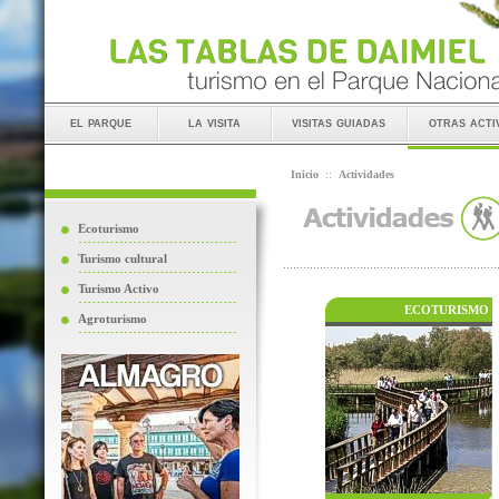
el parque
la visita
visitas guiadas
otras acti
Inicio
::
Actividades
Ecoturismo
Turismo cultural
Turismo Activo
ECOTURISMO
Agroturismo