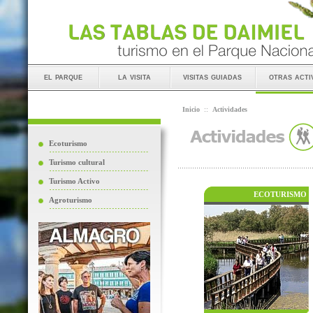
el parque
la visita
visitas guiadas
otras acti
Inicio
::
Actividades
Ecoturismo
Turismo cultural
Turismo Activo
ECOTURISMO
Agroturismo