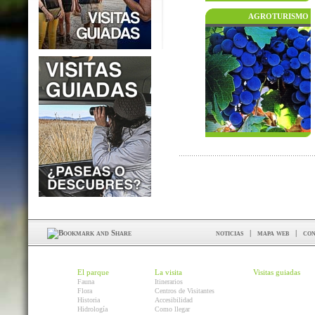
AGROTURISMO
noticias
|
mapa web
|
con
El parque
La visita
Visitas guiadas
Fauna
Itinerarios
Flora
Centros de Visitantes
Historia
Accesibilidad
Hidrología
Como llegar