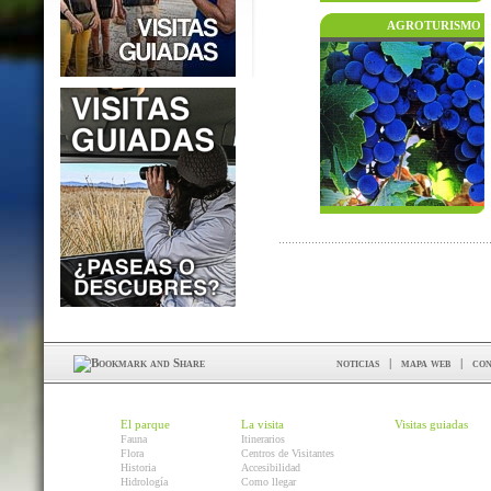
AGROTURISMO
noticias
|
mapa web
|
con
El parque
La visita
Visitas guiadas
Fauna
Itinerarios
Flora
Centros de Visitantes
Historia
Accesibilidad
Hidrología
Como llegar