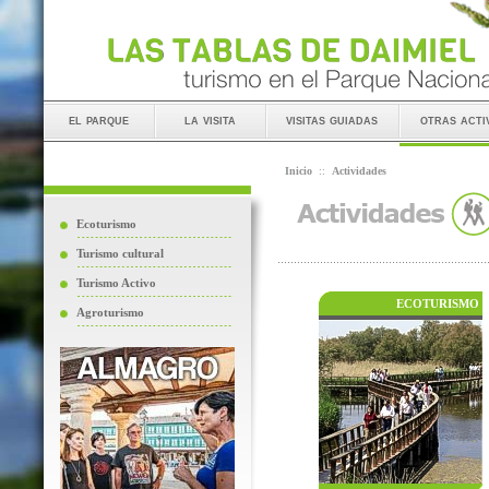
el parque
la visita
visitas guiadas
otras acti
Inicio
::
Actividades
Ecoturismo
Turismo cultural
Turismo Activo
ECOTURISMO
Agroturismo