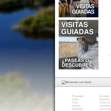
El parque
La visita
Fauna
Itinerarios
Flora
Centros de 
Historia
Accesibilid
Hidrología
Como llega