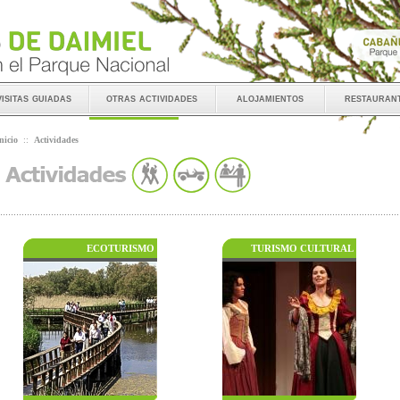
visitas guiadas
otras actividades
alojamientos
restauran
nicio
::
Actividades
ECOTURISMO
TURISMO CULTURAL