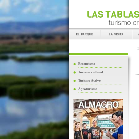
el parque
la visita
I
Ecoturismo
Turismo cultural
Turismo Activo
Agroturismo