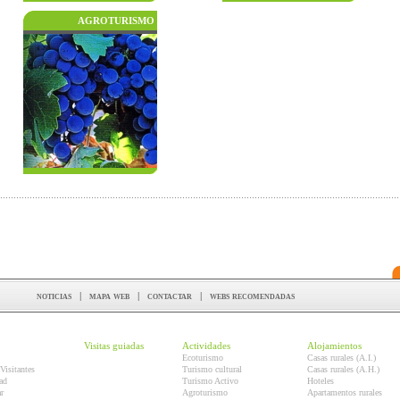
AGROTURISMO
noticias
|
mapa web
|
contactar
|
webs recomendadas
Visitas guiadas
Actividades
Alojamientos
Ecoturismo
Casas rurales (A.I.)
Visitantes
Turismo cultural
Casas rurales (A.H.)
ad
Turismo Activo
Hoteles
r
Agroturismo
Apartamentos rurales