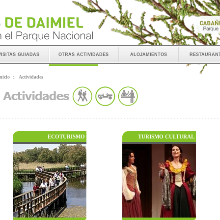
visitas guiadas
otras actividades
alojamientos
restauran
nicio
::
Actividades
ECOTURISMO
TURISMO CULTURAL