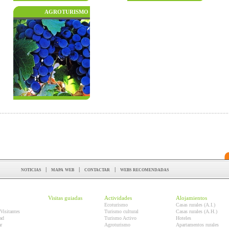
AGROTURISMO
noticias
|
mapa web
|
contactar
|
webs recomendadas
Visitas guiadas
Actividades
Alojamientos
Ecoturismo
Casas rurales (A.I.)
Visitantes
Turismo cultural
Casas rurales (A.H.)
ad
Turismo Activo
Hoteles
r
Agroturismo
Apartamentos rurales