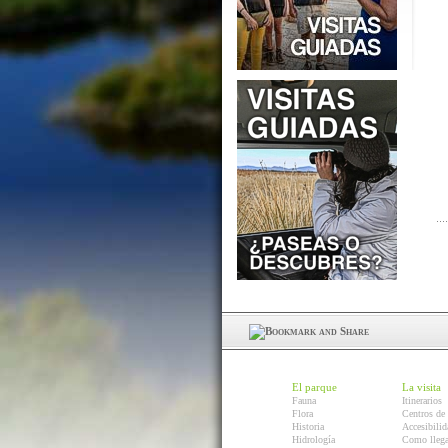
El parque
La visita
Fauna
Itinerarios
Flora
Centros de 
Historia
Accesibilid
Hidrología
Como llega