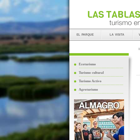
el parque
la visita
I
Ecoturismo
Turismo cultural
Turismo Activo
Agroturismo