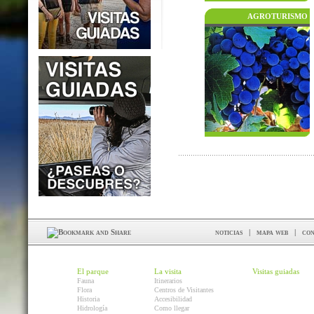
AGROTURISMO
noticias
|
mapa web
|
con
El parque
La visita
Visitas guiadas
Fauna
Itinerarios
Flora
Centros de Visitantes
Historia
Accesibilidad
Hidrología
Como llegar