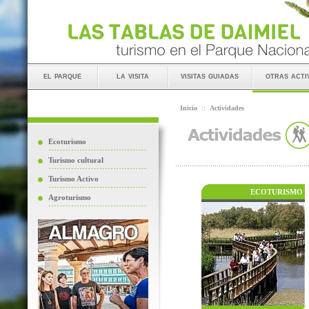
el parque
la visita
visitas guiadas
otras acti
Inicio
::
Actividades
Ecoturismo
Turismo cultural
Turismo Activo
ECOTURISMO
Agroturismo