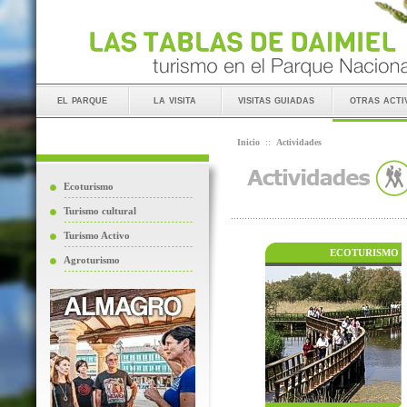
el parque
la visita
visitas guiadas
otras acti
Inicio
::
Actividades
Ecoturismo
Turismo cultural
Turismo Activo
ECOTURISMO
Agroturismo