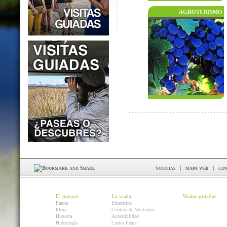
AGROTURISMO
noticias
|
mapa web
|
con
El parque
La visita
Visitas guiadas
Fauna
Itinerarios
Flora
Centros de Visitantes
Historia
Accesibilidad
Hidrología
Como llegar