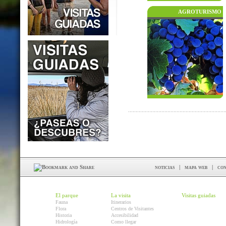
AGROTURISMO
noticias
|
mapa web
|
con
El parque
La visita
Visitas guiadas
Fauna
Itinerarios
Flora
Centros de Visitantes
Historia
Accesibilidad
Hidrología
Como llegar