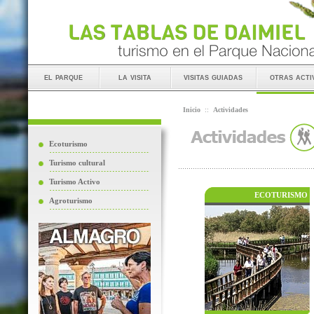
el parque
la visita
visitas guiadas
otras acti
Inicio
::
Actividades
Ecoturismo
Turismo cultural
Turismo Activo
ECOTURISMO
Agroturismo