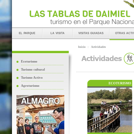
el parque
la visita
visitas guiadas
otras acti
Inicio
::
Actividades
Ecoturismo
Turismo cultural
Turismo Activo
ECOTURISMO
Agroturismo