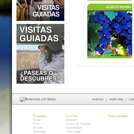
AGROTURISMO
noticias
|
mapa web
|
con
El parque
La visita
Visitas guiadas
Fauna
Itinerarios
Flora
Centros de Visitantes
Historia
Accesibilidad
Hidrología
Como llegar