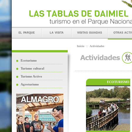
el parque
la visita
visitas guiadas
otras acti
Inicio
::
Actividades
Ecoturismo
Turismo cultural
Turismo Activo
ECOTURISMO
Agroturismo