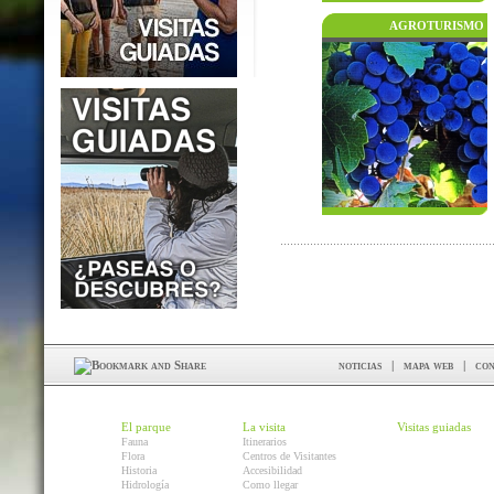
AGROTURISMO
noticias
|
mapa web
|
con
El parque
La visita
Visitas guiadas
Fauna
Itinerarios
Flora
Centros de Visitantes
Historia
Accesibilidad
Hidrología
Como llegar