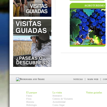
AGROTURISMO
noticias
|
mapa web
|
con
El parque
La visita
Visitas guiadas
Fauna
Itinerarios
Flora
Centros de Visitantes
Historia
Accesibilidad
Hidrología
Como llegar