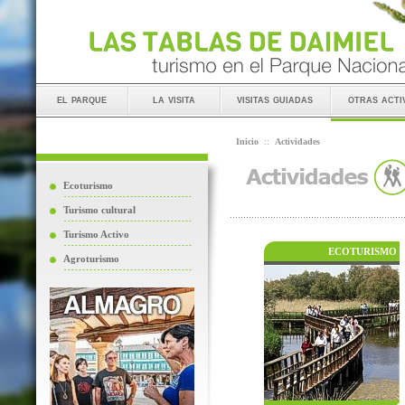
el parque
la visita
visitas guiadas
otras acti
Inicio
::
Actividades
Ecoturismo
Turismo cultural
Turismo Activo
ECOTURISMO
Agroturismo