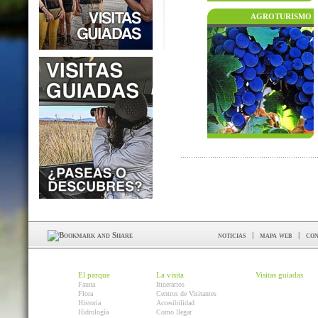
AGROTURISMO
noticias
|
mapa web
|
con
El parque
La visita
Visitas guiadas
Fauna
Itinerarios
Flora
Centros de Visitantes
Historia
Accesibilidad
Hidrología
Como llegar