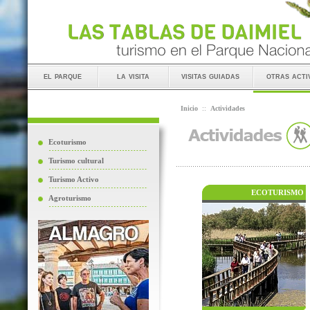
el parque
la visita
visitas guiadas
otras acti
Inicio
::
Actividades
Ecoturismo
Turismo cultural
Turismo Activo
ECOTURISMO
Agroturismo