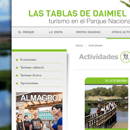
el parque
la visita
visitas guiadas
otras acti
Inicio
::
Actividades
Ecoturismo
Turismo cultural
Turismo Activo
ECOTURISMO
Agroturismo