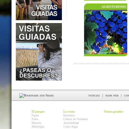
AGROTURISMO
noticias
|
mapa web
|
con
El parque
La visita
Visitas guiadas
Fauna
Itinerarios
Flora
Centros de Visitantes
Historia
Accesibilidad
Hidrología
Como llegar