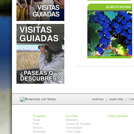
AGROTURISMO
noticias
|
mapa web
|
con
El parque
La visita
Visitas guiadas
Fauna
Itinerarios
Flora
Centros de Visitantes
Historia
Accesibilidad
Hidrología
Como llegar