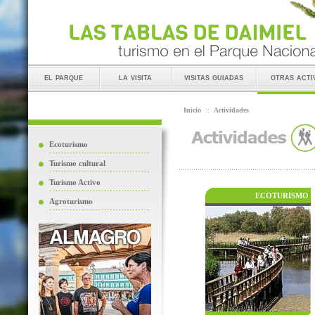
el parque
la visita
visitas guiadas
otras acti
Inicio
::
Actividades
Ecoturismo
Turismo cultural
Turismo Activo
ECOTURISMO
Agroturismo