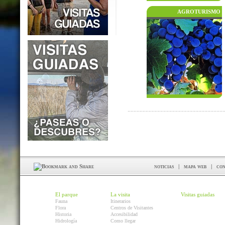
AGROTURISMO
noticias
|
mapa web
|
con
El parque
La visita
Visitas guiadas
Fauna
Itinerarios
Flora
Centros de Visitantes
Historia
Accesibilidad
Hidrología
Como llegar