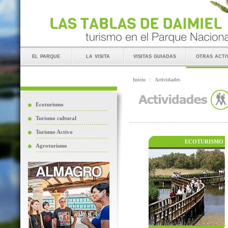
el parque
la visita
visitas guiadas
otras acti
Inicio
::
Actividades
Ecoturismo
Turismo cultural
Turismo Activo
ECOTURISMO
Agroturismo